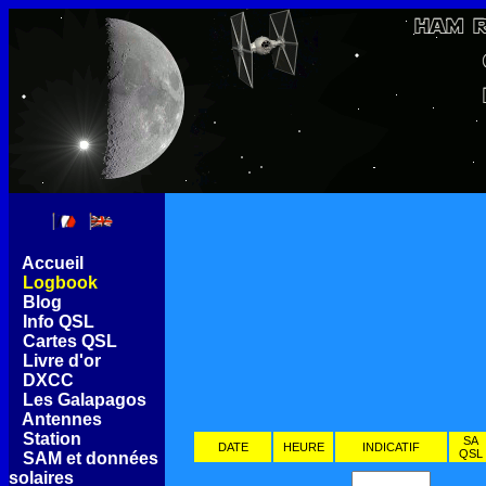
[
Accueil
]
[
Logbook
]
[
Blog
]
[
Info QSL
]
[
Cartes QSL
]
[
Livre d'or
]
[
DXCC
]
[
Les Galapagos
]
[
Antennes
]
[
Station
]
SA
DATE
HEURE
INDICATIF
QSL
[
SAM et données
solaires
]