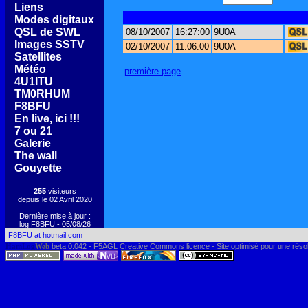
[
Liens
]
[
Modes digitaux
]
[
QSL de SWL
]
08/10/2007
16:27:00
9U0A
[
Images SSTV
]
02/10/2007
11:06:00
9U0A
[
Satellites
]
[
Météo
]
première page
[
4U1ITU
]
[
TM0RHUM
]
[
F8BFU
]
[
En live, ici !!!
]
[
7 ou 21
]
[
Galerie
]
[
The wall
]
[
Gouyette
]
255
visiteurs
depuis le 02 Avril 2020
Dernière mise à jour :
log F8BFU - 05/08/26
F8BFU at hotmail.com
HamLog
Web
beta 0.042 - F5AGL Creative Commons licence - Site optimisé pour une réso