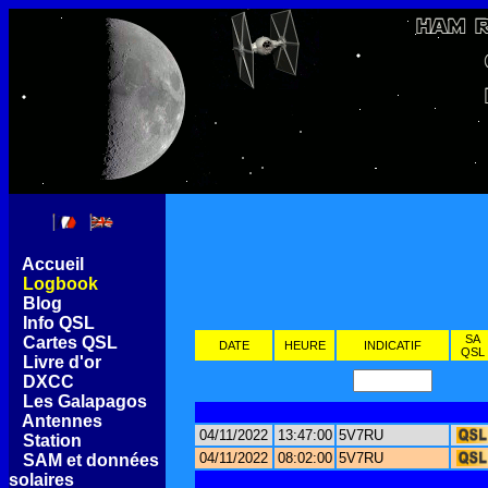
[
Accueil
]
[
Logbook
]
[
Blog
]
[
Info QSL
]
SA
[
Cartes QSL
]
DATE
HEURE
INDICATIF
QSL
[
Livre d'or
]
[
DXCC
]
[
Les Galapagos
]
[
Antennes
]
04/11/2022
13:47:00
5V7RU
[
Station
]
04/11/2022
08:02:00
5V7RU
[
SAM et données
solaires
]