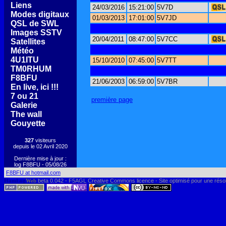
[
Liens
]
24/03/2016
15:21:00
5V7D
[
Modes digitaux
]
01/03/2013
17:01:00
5V7JD
[
QSL de SWL
]
[
Images SSTV
]
20/04/2011
08:47:00
5V7CC
[
Satellites
]
[
Météo
]
[
4U1ITU
]
15/10/2010
07:45:00
5V7TT
[
TM0RHUM
]
[
F8BFU
]
21/06/2003
06:59:00
5V7BR
[
En live, ici !!!
]
[
7 ou 21
]
première page
[
Galerie
]
[
The wall
]
[
Gouyette
]
327
visiteurs
depuis le 02 Avril 2020
Dernière mise à jour :
log F8BFU - 05/08/26
F8BFU at hotmail.com
HamLog
Web
beta 0.042 - F5AGL Creative Commons licence - Site optimisé pour une réso