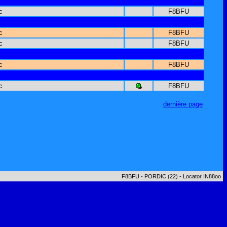
c
F8BFU
c
F8BFU
c
F8BFU
c
F8BFU
c
F8BFU
dernière page
F8BFU - PORDIC (22) - Locator IN88oo