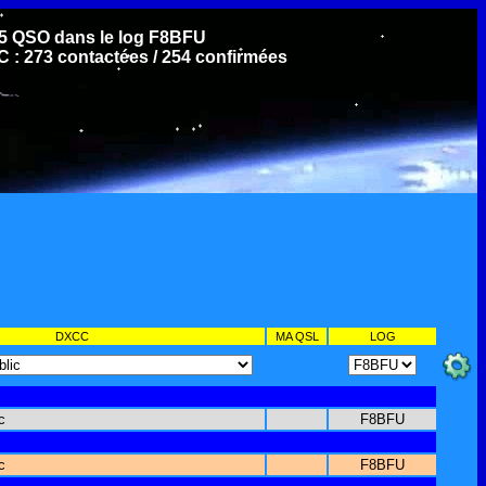
5 QSO dans le log F8BFU
: 273 contactées / 254 confirmées
DXCC
MA QSL
LOG
c
F8BFU
c
F8BFU