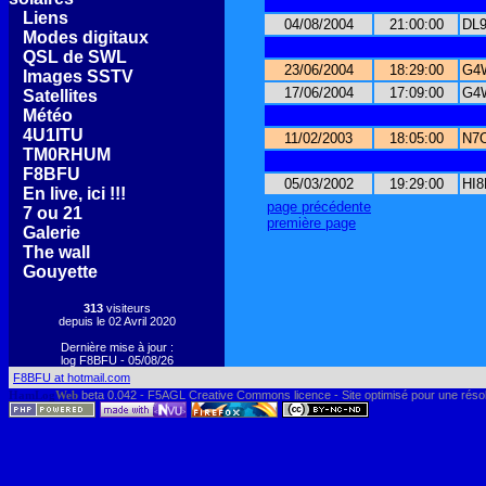
[
Liens
]
04/08/2004
21:00:00
DL
[
Modes digitaux
]
[
QSL de SWL
]
23/06/2004
18:29:00
G4
[
Images SSTV
]
17/06/2004
17:09:00
G4
[
Satellites
]
[
Météo
]
[
4U1ITU
]
11/02/2003
18:05:00
N7
[
TM0RHUM
]
[
F8BFU
]
05/03/2002
19:29:00
HI
[
En live, ici !!!
]
page précédente
[
7 ou 21
]
première page
[
Galerie
]
[
The wall
]
[
Gouyette
]
313
visiteurs
depuis le 02 Avril 2020
Dernière mise à jour :
log F8BFU - 05/08/26
F8BFU at hotmail.com
HamLog
Web
beta 0.042 - F5AGL Creative Commons licence - Site optimisé pour une réso