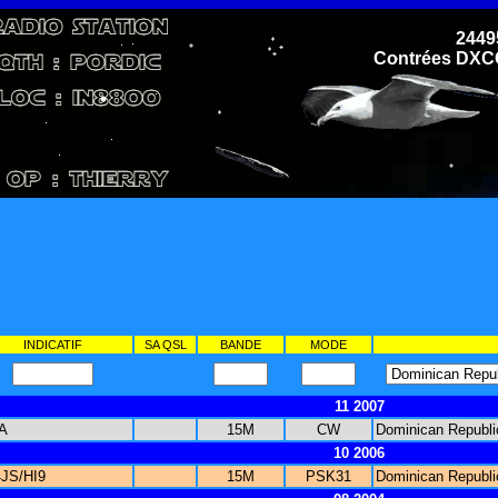
2449
Contrées DXCC 
INDICATIF
SA QSL
BANDE
MODE
11 2007
A
15M
CW
Dominican Republi
10 2006
JS/HI9
15M
PSK31
Dominican Republi