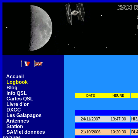
[
Accueil
]
[
Logbook
]
[
Blog
]
[
Info QSL
]
DATE
HEURE
[
Cartes QSL
]
[
Livre d'or
]
[
DXCC
]
[
Les Galapagos
]
24/11/2007
13:47:00
HI3
[
Antennes
]
[
Station
]
[
SAM et données
21/10/2006
19:20:00
DL4
solaires
]