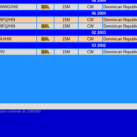
08 2004
9MWG/HI9
15M
CW
Dominican Republi
06 2004
WFQ/HI9
15M
CW
Dominican Republi
WFQ/HI9
15M
CW
Dominican Republi
02 2003
OU/HI9
15M
CW
Dominican Republi
03 2002
8RV
15M
CW
Dominican Republi
lution minimale de 1280*800