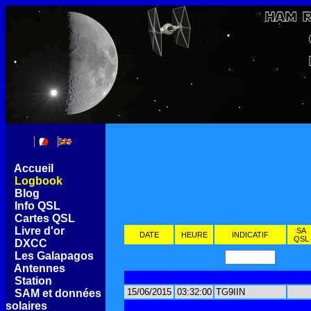
[
Accueil
]
[
Logbook
]
[
Blog
]
[
Info QSL
]
[
Cartes QSL
]
[
Livre d'or
]
SA
DATE
HEURE
INDICATIF
QSL
[
DXCC
]
[
Les Galapagos
]
[
Antennes
]
[
Station
]
15/06/2015
03:32:00
TG9IIN
[
SAM et données
solaires
]