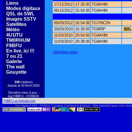
[
Liens
]
17/12/2012
17:35:00
TG9AHM
[
Modes digitaux
]
05/12/2012
15:54:00
TG9AHM
[
QSL de SWL
]
[
Images SSTV
]
05/03/2012
16:54:00
TG7/NC2N
[
Satellites
]
25/03/2010
15:30:00
TG9IRP
[
Météo
]
[
4U1ITU
]
11/03/2010
20:54:00
TG9AHM
[
TM0RHUM
]
11/03/2010
20:38:00
TG9AHM
[
F8BFU
]
[
En live, ici !!!
]
première page
[
7 ou 21
]
[
Galerie
]
[
The wall
]
[
Gouyette
]
348
visiteurs
depuis le 02 Avril 2020
Dernière mise à jour :
log F8BFU - 07/08/26
F8BFU at hotmail.com
HamLog
Web
beta 0.042 - F5AGL Creative Commons licence - Site optimisé pour une réso