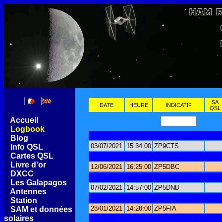
SA
DATE
HEURE
INDICATIF
QSL
[
Accueil
]
[
Logbook
]
[
Blog
]
03/07/2021
15:34:00
ZP9CTS
[
Info QSL
]
[
Cartes QSL
]
[
Livre d'or
]
12/06/2021
16:25:00
ZP5DBC
[
DXCC
]
[
Les Galapagos
]
07/02/2021
14:57:00
ZP5DNB
[
Antennes
]
[
Station
]
28/01/2021
14:28:00
ZP5FIA
[
SAM et données
solaires
]