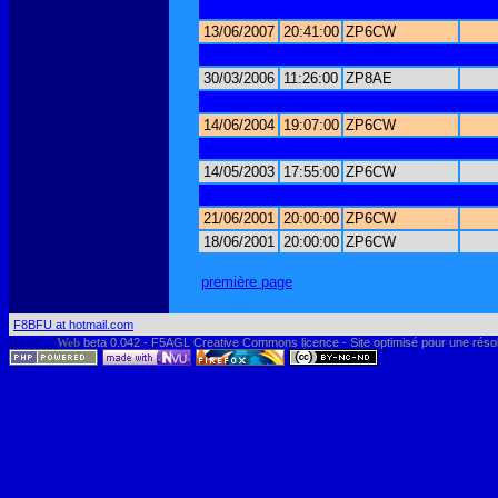
13/06/2007
20:41:00
ZP6CW
30/03/2006
11:26:00
ZP8AE
14/06/2004
19:07:00
ZP6CW
14/05/2003
17:55:00
ZP6CW
21/06/2001
20:00:00
ZP6CW
18/06/2001
20:00:00
ZP6CW
première page
F8BFU at hotmail.com
HamLog
Web
beta 0.042 - F5AGL Creative Commons licence - Site optimisé pour une réso