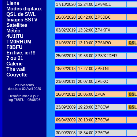
[
Liens
]
17/10/2020
12:24:00
ZP9MCE
[
Modes digitaux
]
[
QSL de SWL
]
10/06/2020
16:42:00
ZP5DBC
[
Images SSTV
]
[
Satellites
]
03/02/2019
13:32:00
ZP4KFX
[
Météo
]
[
4U1ITU
]
[
TM0RHUM
]
31/08/2017
13:10:00
ZP6ARO
[
F8BFU
]
[
En live, ici !!!
]
25/06/2013
19:56:00
ZP8/K2DER
[
7 ou 21
]
[
Galerie
]
18/02/2013
17:27:00
ZP5TNT
[
The wall
]
[
Gouyette
]
21/08/2011
20:07:00
ZP5KO
299
visiteurs
depuis le 02 Avril 2020
16/04/2011
20:06:00
ZP0A
Dernière mise à jour :
log F8BFU - 05/08/26
23/09/2009
19:28:00
ZP6CW
09/04/2009
20:10:00
ZP6CW
30/09/2008
18:34:00
ZP6CW