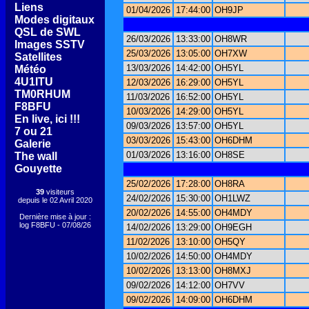
[
Liens
]
01/04/2026
17:44:00
OH9JP
[
Modes digitaux
]
[
QSL de SWL
]
26/03/2026
13:33:00
OH8WR
[
Images SSTV
]
25/03/2026
13:05:00
OH7XW
[
Satellites
]
13/03/2026
14:42:00
OH5YL
[
Météo
]
[
4U1ITU
]
12/03/2026
16:29:00
OH5YL
[
TM0RHUM
]
11/03/2026
16:52:00
OH5YL
[
F8BFU
]
10/03/2026
14:29:00
OH5YL
[
En live, ici !!!
]
09/03/2026
13:57:00
OH5YL
[
7 ou 21
]
03/03/2026
15:43:00
OH6DHM
[
Galerie
]
01/03/2026
13:16:00
OH8SE
[
The wall
]
[
Gouyette
]
25/02/2026
17:28:00
OH8RA
39
visiteurs
24/02/2026
15:30:00
OH1LWZ
depuis le 02 Avril 2020
20/02/2026
14:55:00
OH4MDY
Dernière mise à jour :
log F8BFU - 07/08/26
14/02/2026
13:29:00
OH9EGH
11/02/2026
13:10:00
OH5QY
10/02/2026
14:50:00
OH4MDY
10/02/2026
13:13:00
OH8MXJ
09/02/2026
14:12:00
OH7VV
09/02/2026
14:09:00
OH6DHM