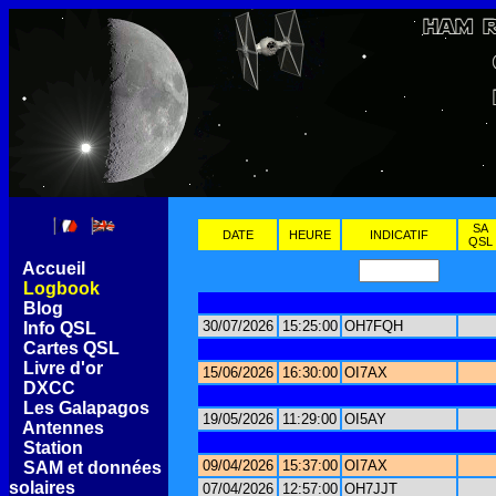
SA
DATE
HEURE
INDICATIF
QSL
[
Accueil
]
[
Logbook
]
[
Blog
]
30/07/2026
15:25:00
OH7FQH
[
Info QSL
]
[
Cartes QSL
]
[
Livre d'or
]
15/06/2026
16:30:00
OI7AX
[
DXCC
]
[
Les Galapagos
]
19/05/2026
11:29:00
OI5AY
[
Antennes
]
[
Station
]
09/04/2026
15:37:00
OI7AX
[
SAM et données
solaires
]
07/04/2026
12:57:00
OH7JJT