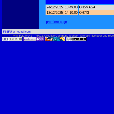
24/12/2025
13:49:00
OH5MASA
12/12/2025
14:10:00
OH7XI
première page
F8BFU at hotmail.com
HamLog
Web
beta 0.042 - F5AGL Creative Commons licence - Site optimisé pour une réso