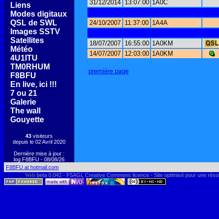
31/12/2014
13:07:00
1A0C
[
Liens
]
[
Modes digitaux
]
[
QSL de SWL
]
24/10/2007
11:37:00
1A4A
[
Images SSTV
]
[
Satellites
]
18/07/2007
16:55:00
1A0KM
[
Météo
]
14/07/2007
12:03:00
1A0KM
[
4U1ITU
]
[
TM0RHUM
]
première page
[
F8BFU
]
[
En live, ici !!!
]
[
7 ou 21
]
[
Galerie
]
[
The wall
]
[
Gouyette
]
43
visiteurs
depuis le 02 Avril 2020
Dernière mise à jour :
log F8BFU - 08/08/26
F8BFU at hotmail.com
HamLog
Web
beta 0.042 - F5AGL Creative Commons licence - Site optimisé pour une réso