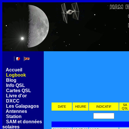
[
Accueil
]
[
Logbook
]
[
Blog
]
[
Info QSL
]
[
Cartes QSL
]
[
Livre d'or
]
[
DXCC
]
SA
[
Les Galapagos
]
DATE
HEURE
INDICATIF
QSL
[
Antennes
]
[
Station
]
[
SAM et données
solaires
]