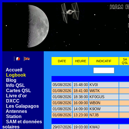
SA
DATE
HEURE
INDICATIF
QSL
[
Accueil
]
[
Logbook
]
[
Blog
]
05/08/2026
15:48:00
KV0I
[
Info QSL
]
[
Cartes QSL
]
01/08/2026
18:41:00
W6TK
[
Livre d'or
]
01/08/2026
18:38:00
KF0GUS
[
DXCC
]
01/08/2026
16:09:00
WB0N
[
Les Galapagos
]
01/08/2026
14:09:00
K9OW
[
Antennes
]
01/08/2026
13:23:00
N7JB
[
Station
]
[
SAM et données
solaires
]
29/07/2026
19:03:00
KW4J