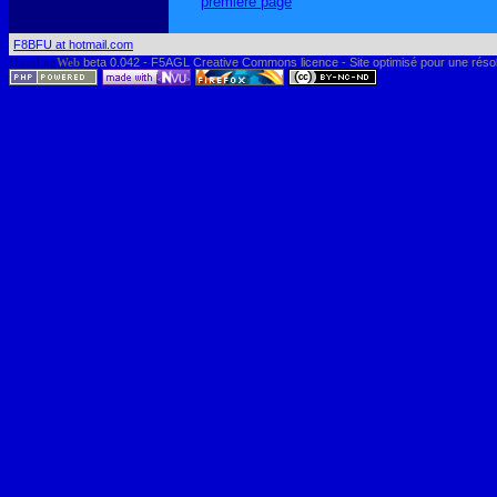
première page
F8BFU at hotmail.com
HamLog
Web
beta 0.042 - F5AGL Creative Commons licence - Site optimisé pour une réso