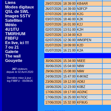
[
Liens
]
29/07/2026
18:39:00
KB4AR
[
Modes digitaux
]
26/07/2026
14:39:00
N3FCP
[
QSL de SWL
]
07/07/2026
18:59:00
K2G
[
Images SSTV
]
03/07/2026
18:46:00
K2K
[
Satellites
]
02/07/2026
16:01:00
K2J
[
Météo
]
[
4U1ITU
]
02/07/2026
13:51:00
K2H
[
TM0RHUM
]
02/07/2026
13:34:00
K2I
[
F8BFU
]
02/07/2026
12:36:00
WM3PEN
[
En live, ici !!!
]
01/07/2026
19:09:00
K2D
[
7 ou 21
]
01/07/2026
16:21:00
K2A
[
Galerie
]
[
The wall
]
[
Gouyette
]
30/06/2026
15:34:00
N5EE
30/06/2026
15:04:00
N8W
267
visiteurs
29/06/2026
15:08:00
N9W
depuis le 02 Avril 2020
24/06/2026
15:47:00
K4KWZ
Dernière mise à jour :
log F8BFU - 05/08/26
23/06/2026
19:12:00
AD8J
18/06/2026
12:23:00
K0BZ
17/06/2026
19:17:00
AD2NC
17/06/2026
16:25:00
KI7IOC
17/06/2026
15:32:00
KF9UG