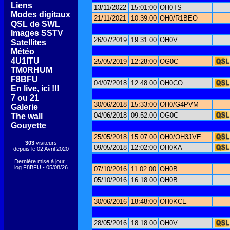
[
Liens
]
13/11/2022
15:01:00
OH0TS
[
Modes digitaux
]
21/11/2021
10:39:00
OH0/R1BEO
[
QSL de SWL
]
[
Images SSTV
]
26/07/2019
19:31:00
OH0V
[
Satellites
]
[
Météo
]
[
4U1ITU
]
25/05/2019
12:28:00
OG0C
[
TM0RHUM
]
[
F8BFU
]
04/07/2018
12:48:00
OH0CO
[
En live, ici !!!
]
[
7 ou 21
]
30/06/2018
15:33:00
OH0/G4PVM
[
Galerie
]
04/06/2018
09:52:00
OG0C
[
The wall
]
[
Gouyette
]
25/05/2018
15:07:00
OH0/OH3JVE
303
visiteurs
09/05/2018
12:02:00
OH0KA
depuis le 02 Avril 2020
Dernière mise à jour :
log F8BFU - 05/08/26
07/10/2016
11:02:00
OH0B
05/10/2016
16:18:00
OH0B
30/06/2016
18:48:00
OH0KCE
28/05/2016
18:18:00
OH0V