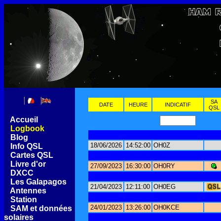
SA
DATE
HEURE
INDICATIF
QSL
[
Accueil
]
[
Logbook
]
[
Blog
]
18/06/2026
14:52:00
OH0Z
[
Info QSL
]
[
Cartes QSL
]
[
Livre d'or
]
27/09/2023
16:30:00
OH0RY
[
DXCC
]
[
Les Galapagos
]
21/04/2023
12:11:00
OH0EG
[
Antennes
]
[
Station
]
24/01/2023
13:26:00
OH0KCE
[
SAM et données
solaires
]