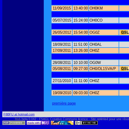
11/09/2015
13:40:00
OH0KM
05/07/2015
15:24:00
OH0CO
26/05/2012
15:54:00
OG0Z
18/09/2011
11:51:00
OH0AL
17/09/2011
13:26:00
OH0Z
28/08/2011
10:10:00
OG0W
05/08/2011
09:27:00
OH0/DL1SVA/P
27/11/2010
11:11:00
OH0Z
19/09/2010
09:03:00
OH0Z
première page
F8BFU at hotmail.com
HamLog
Web
beta 0.042 - F5AGL Creative Commons licence - Site optimisé pour une réso