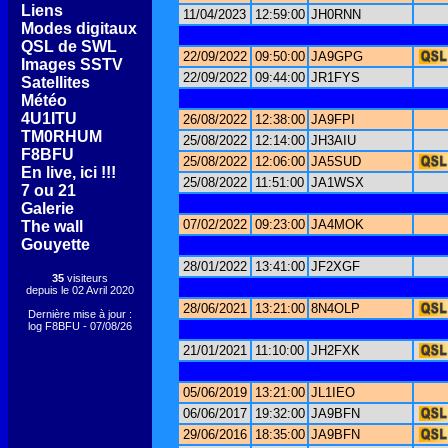
[
Liens
]
11/04/2023
12:59:00
JH0RNN
[
Modes digitaux
]
[
QSL de SWL
]
22/09/2022
09:50:00
JA9GPG
[
Images SSTV
]
22/09/2022
09:44:00
JR1FYS
[
Satellites
]
[
Météo
]
[
4U1ITU
]
26/08/2022
12:38:00
JA9FPI
[
TM0RHUM
]
25/08/2022
12:14:00
JH3AIU
[
F8BFU
]
25/08/2022
12:06:00
JA5SUD
[
En live, ici !!!
]
25/08/2022
11:51:00
JA1WSX
[
7 ou 21
]
[
Galerie
]
07/02/2022
09:23:00
JA4MOK
[
The wall
]
[
Gouyette
]
28/01/2022
13:41:00
JF2XGF
35
visiteurs
depuis le 02 Avril 2020
28/06/2021
13:21:00
8N4OLP
Dernière mise à jour :
log F8BFU - 07/08/26
21/01/2021
11:10:00
JH2FXK
05/06/2019
13:21:00
JL1IEO
06/06/2017
19:32:00
JA9BFN
29/06/2016
18:35:00
JA9BFN