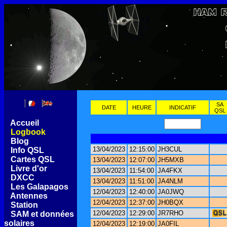
SA
DATE
HEURE
INDICATIF
QSL
[
Accueil
]
[
Logbook
]
[
Blog
]
13/04/2023
12:15:00
JH3CUL
[
Info QSL
]
[
Cartes QSL
]
13/04/2023
12:07:00
JH5MXB
[
Livre d'or
]
13/04/2023
11:54:00
JA4FKX
[
DXCC
]
13/04/2023
11:51:00
JA4NLM
[
Les Galapagos
]
12/04/2023
12:40:00
JA0JWQ
[
Antennes
]
12/04/2023
12:37:00
JH0BQX
[
Station
]
12/04/2023
12:29:00
JR7RHO
[
SAM et données
solaires
]
12/04/2023
12:19:00
JA0FIL