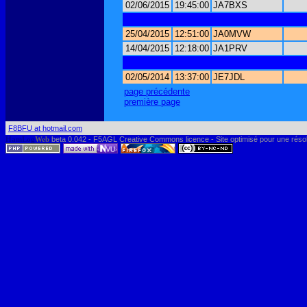
02/06/2015
19:45:00
JA7BXS
25/04/2015
12:51:00
JA0MVW
14/04/2015
12:18:00
JA1PRV
02/05/2014
13:37:00
JE7JDL
page précédente
première page
F8BFU at hotmail.com
HamLog
Web
beta 0.042 - F5AGL Creative Commons licence - Site optimisé pour une réso