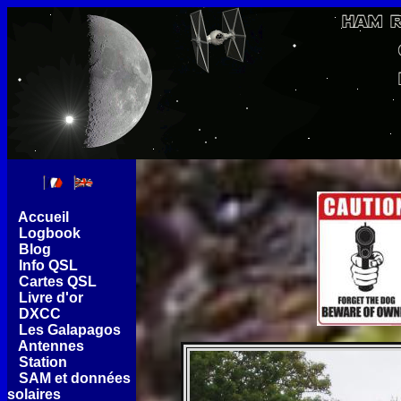
[
Accueil
]
[
Logbook
]
[
Blog
]
[
Info QSL
]
[
Cartes QSL
]
[
Livre d'or
]
[
DXCC
]
[
Les Galapagos
]
[
Antennes
]
[
Station
]
[
SAM et données
solaires
]