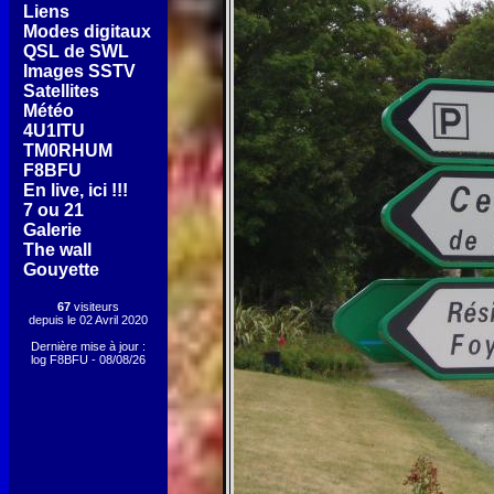
[
Liens
]
[
Modes digitaux
]
[
QSL de SWL
]
[
Images SSTV
]
[
Satellites
]
[
Météo
]
[
4U1ITU
]
[
TM0RHUM
]
[
F8BFU
]
[
En live, ici !!!
]
[
7 ou 21
]
[
Galerie
]
[
The wall
]
[
Gouyette
]
67
visiteurs
depuis le 02 Avril 2020
Dernière mise à jour :
log F8BFU - 08/08/26