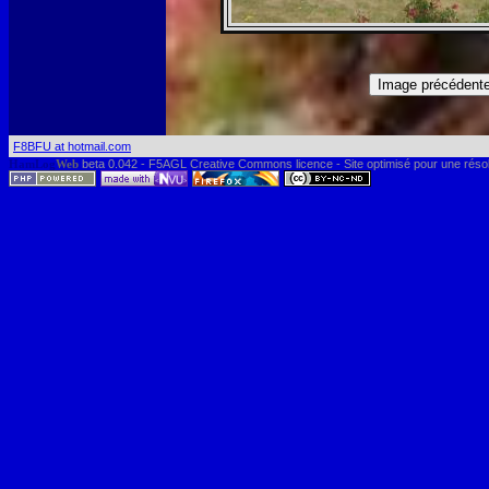
F8BFU at hotmail.com
HamLog
Web
beta 0.042 - F5AGL Creative Commons licence - Site optimisé pour une réso